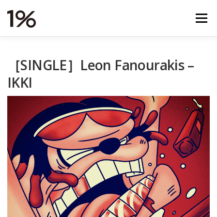
コ
ン
メニュー
テ
ン
ツ
へ
NEWS
RELEASES
VIDEOS
TOUR
［SINGLE］Leon Fanourakis –
ス
キ
IKKI
ッ
プ
STORE
ABOUT
STUDIO
CONTACT