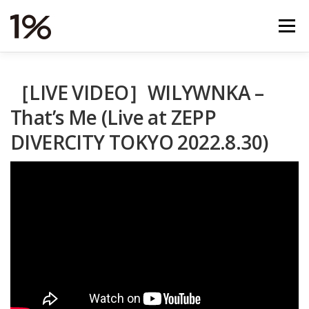
コ
ン
メニュー
テ
ン
ツ
へ
NEWS
RELEASES
VIDEOS
TOUR
［LIVE VIDEO］WILYWNKA –
ス
キ
That’s Me (Live at ZEPP
ッ
プ
STORE
ABOUT
STUDIO
CONTACT
DIVERCITY TOKYO 2022.8.30)