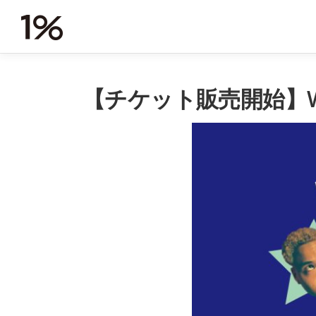
コ
ン
テ
ン
ツ
へ
【チケット販売開始】WILYW
ス
キ
ッ
プ