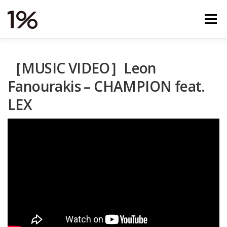
コ
ン
メニュー
テ
ン
ツ
へ
NEWS
RELEASES
VIDEOS
TOUR
［MUSIC VIDEO］Leon
ス
キ
Fanourakis – CHAMPION feat.
ッ
プ
STORE
ABOUT
STUDIO
CONTACT
LEX