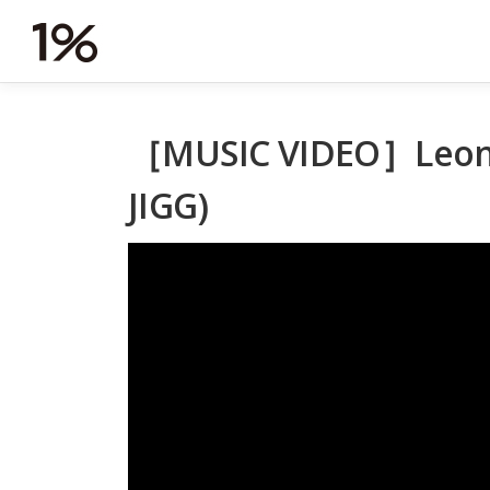
コ
ン
テ
ン
ツ
へ
［MUSIC VIDEO］Leon F
ス
キ
JIGG)
ッ
プ