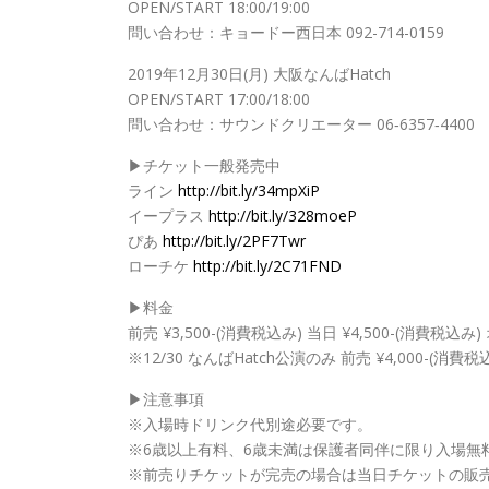
OPEN/START 18:00/19:00
問い合わせ：キョードー西日本 092-714-0159
2019年12月30日(月) 大阪なんばHatch
OPEN/START 17:00/18:00
問い合わせ：サウンドクリエーター 06‐6357‐4400
▶︎チケット一般発売中
ライン
http://bit.ly/34mpXiP
イープラス
http://bit.ly/328moeP
ぴあ
http://bit.ly/2PF7Twr
ローチケ
http://bit.ly/2C71FND
▶︎料金
前売 ¥3,500-(消費税込み) 当日 ¥4,500-(消費税込み
※12/30 なんばHatch公演のみ 前売 ¥4,000-(消費税
▶︎注意事項
※入場時ドリンク代別途必要です。
※6歳以上有料、6歳未満は保護者同伴に限り入場無
※前売りチケットが完売の場合は当日チケットの販