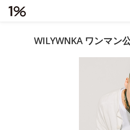
コ
ン
テ
ン
ツ
へ
WILYWNKA ワンマン公演
ス
キ
ッ
プ